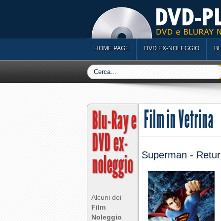
HOME PAGE
DVD EX-NOLEGGIO
B
Film in Vetrina
Blu-Ray e
DVD ex-
noleggio
Superman - Retur
Alcuni dei
Film
Noleggio