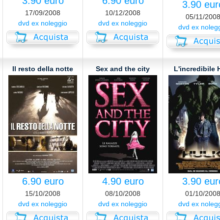
3.90 euro
6.90 euro
3.90 eur
17/09/2008
10/12/2008
05/11/200
dvd ex noleggio
dvd ex noleggio
dvd ex noleg
Il resto della notte
Sex and the city
L'incredibile 
6.90 euro
4.90 euro
3.90 eur
15/10/2008
08/10/2008
01/10/200
dvd ex noleggio
dvd ex noleggio
dvd ex noleg