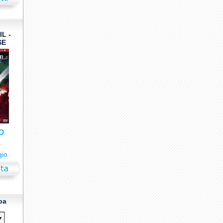
L -
SE
o
5
gio
oa