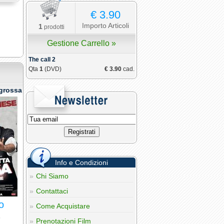
€ 3.90
Importo Articoli
1
prodotti
Gestione Carrello »
The call 2
Qta
1
(DVD)
€ 3.90
cad.
 grossa
Info e Condizioni
Chi Siamo
Contattaci
o
Come Acquistare
6
Prenotazioni Film