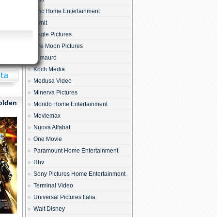
Dnc Home Entertainment
Dynit
Eagle Pictures
o
Eye Moon Pictures
6
Filmauro
gio
Koch Media
Medusa Video
Minerva Pictures
olden
Mondo Home Entertainment
Moviemax
Nuova Alfabat
One Movie
Paramount Home Entertainment
Rhv
Sony Pictures Home Entertainment
Terminal Video
Universal Pictures Italia
Walt Disney