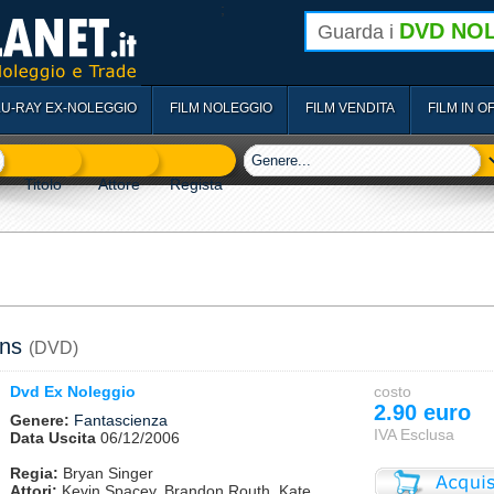
;
DVD NO
Guarda i
LU-RAY EX-NOLEGGIO
FILM NOLEGGIO
FILM VENDITA
FILM IN O
ns
(DVD)
Dvd Ex Noleggio
costo
2.90 euro
Genere:
Fantascienza
IVA Esclusa
Data Uscita
06/12/2006
Regia:
Bryan Singer
Attori:
Kevin Spacey, Brandon Routh, Kate