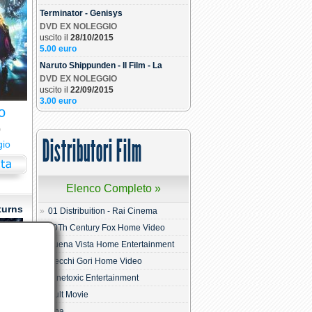
Terminator - Genisys
DVD EX NOLEGGIO
uscito il
28/10/2015
5.00 euro
Naruto Shippunden - Il Film - La
DVD EX NOLEGGIO
uscito il
22/09/2015
3.00 euro
o
0
Distributori Film
gio
Elenco Completo »
turns
01 Distribuition - Rai Cinema
20Th Century Fox Home Video
Buena Vista Home Entertainment
Cecchi Gori Home Video
Cinetoxic Entertainment
Cult Movie
Dna