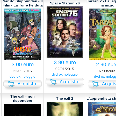
Naruto Shippunden - Il
Tarzan 2 - La l
Space Station 76
Film - La Torre Perduta
ha inizio
3.90 euro
3.00 euro
2.90 eur
02/01/2015
22/09/2015
07/09/200
dvd ex noleggio
dvd ex noleggio
dvd ex noleg
The call - non
The call 2
L'apprendista s
rispondere