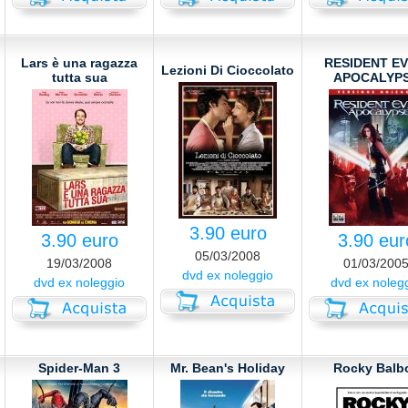
Lars è una ragazza
RESIDENT EVI
Lezioni Di Cioccolato
tutta sua
APOCALYP
3.90 euro
3.90 euro
3.90 eur
05/03/2008
19/03/2008
01/03/200
dvd ex noleggio
dvd ex noleggio
dvd ex noleg
Spider-Man 3
Mr. Bean's Holiday
Rocky Balb