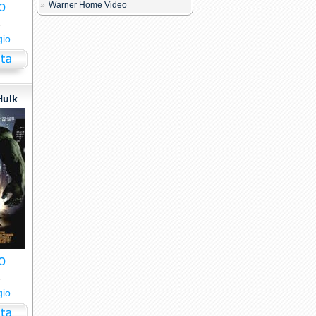
o
Warner Home Video
8
gio
Hulk
o
8
gio