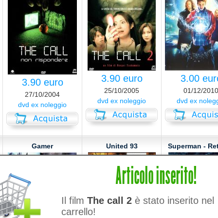
3.90 euro
3.00 eur
3.90 euro
25/10/2005
01/12/201
27/10/2004
dvd ex noleggio
dvd ex noleg
dvd ex noleggio
Gamer
United 93
Superman - Re
Articolo inserito!
Il film
The call 2
è stato inserito nel
carrello!