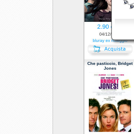
2.90 euro
04/12/2010
bluray ex noleggio
Che pasticcio, Bridget
Jones