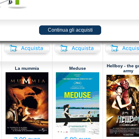
6.90 euro
3.90 euro
2.90 eur
30/06/2010
15/11/2006
06/12/200
dvd ex noleggio
dvd ex noleggio
dvd ex noleg
Hellboy - the g
La mummia
Meduse
army