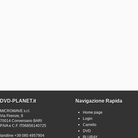
DVD-PLANET.it
Navigazione Rapida
MICROWAVE s.r.l.
Home page
Via Firenze, 9
Login
70014 Conversano BARI
Carrello
P.IVA e C.F. IT06856140725
DVD
landline +39 080 4957904
BLURAY