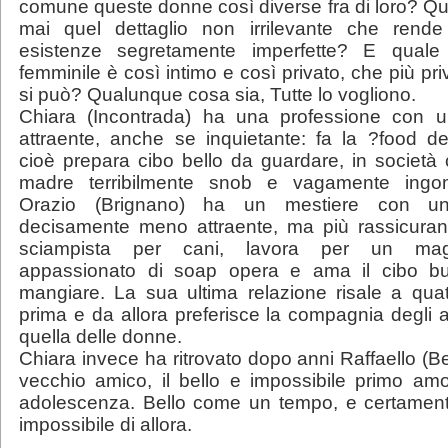
comune queste donne così diverse fra di loro? Qu
mai quel dettaglio non irrilevante che rende
esistenze segretamente imperfette? E quale
femminile è così intimo e così privato, che più pr
si può? Qualunque cosa sia, Tutte lo vogliono.
Chiara (Incontrada) ha una professione con
attraente, anche se inquietante: fa la ?food de
cioè prepara cibo bello da guardare, in società
madre terribilmente snob e vagamente ingom
Orazio (Brignano) ha un mestiere con 
decisamente meno attraente, ma più rassicurant
sciampista per cani, lavora per un mag
appassionato di soap opera e ama il cibo b
mangiare. La sua ultima relazione risale a quat
prima e da allora preferisce la compagnia degli a
quella delle donne.
Chiara invece ha ritrovato dopo anni Raffaello (Be
vecchio amico, il bello e impossibile primo amo
adolescenza. Bello come un tempo, e certame
impossibile di allora.