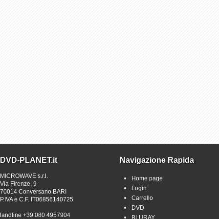
DVD-PLANET.it
Navigazione Rapida
MICROWAVE s.r.l.
Home page
Via Firenze, 9
Login
70014 Conversano BARI
Carrello
P.IVA e C.F. IT06856140725
DVD
landline +39 080 4957904
BLURAY