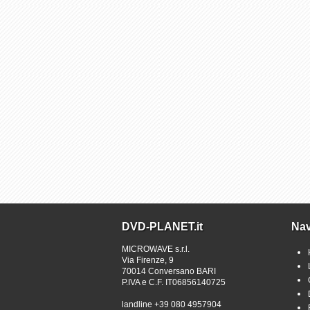
DVD-PLANET.it
Nav
MICROWAVE s.r.l.
Via Firenze, 9
70014 Conversano BARI
P.IVA e C.F. IT06856140725
landline +39 080 4957904