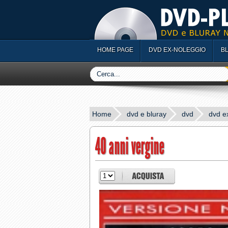
HOME PAGE
DVD EX-NOLEGGIO
B
Home
dvd e bluray
dvd
dvd e
40 anni vergine