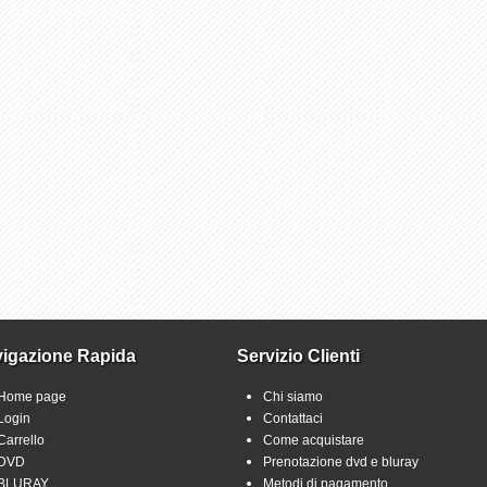
igazione Rapida
Servizio Clienti
Home page
Chi siamo
Login
Contattaci
Carrello
Come acquistare
DVD
Prenotazione dvd e bluray
BLURAY
Metodi di pagamento