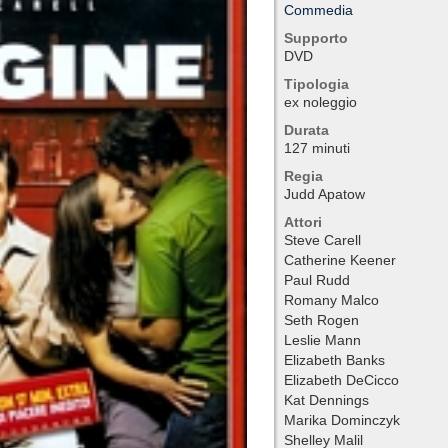
Commedia
Supporto
DVD
Tipologia
ex noleggio
Durata
127 minuti
Regia
Judd Apatow
Attori
Steve Carell
Catherine Keener
Paul Rudd
Romany Malco
Seth Rogen
Leslie Mann
Elizabeth Banks
Elizabeth DeCicco
Kat Dennings
Marika Dominczyk
Shelley Malil