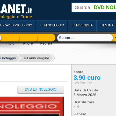
;
DVD NO
Guarda i
LU-RAY EX-NOLEGGIO
FILM NOLEGGIO
FILM VENDITA
FILM IN O
x noleggio
40 anni vergine
costo
3.90 euro
IVA Esclusa
DVD EX NOLEGGIO
Data di Uscita
6 Marzo 2026
Distributore
n.d.
Genere