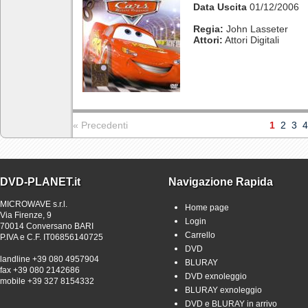
Data Uscita
01/12/2006
Regia:
John Lasseter
Attori:
Attori Digitali
« Precedenti
1
2
3
4
DVD-PLANET.it
Navigazione Rapida
MICROWAVE s.r.l.
Home page
Via Firenze, 9
Login
70014 Conversano BARI
Carrello
P.IVA e C.F. IT06856140725
DVD
landline +39 080 4957904
BLURAY
fax +39 080 2142686
DVD exnoleggio
mobile +39 327 8154332
BLURAY exnoleggio
DVD e BLURAY in arrivo