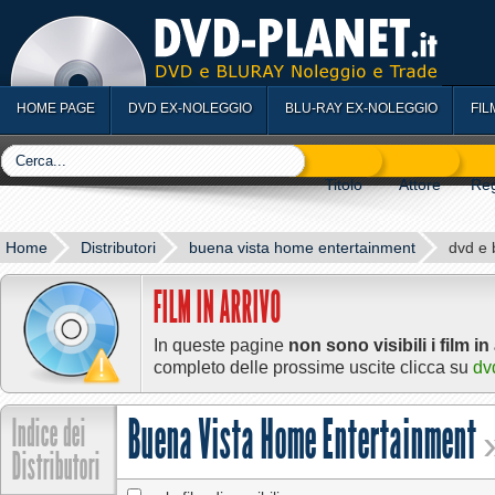
HOME PAGE
DVD EX-NOLEGGIO
BLU-RAY EX-NOLEGGIO
FIL
Home
Distributori
buena vista home entertainment
dvd e 
FILM IN ARRIVO
In queste pagine
non sono visibili i film in
completo delle prossime uscite clicca su
dv
Buena Vista Home Entertainment
Indice dei
»
Distributori