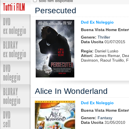
solo film disponibili
Tutti i FILM
Persecuted
DVD
Dvd Ex Noleggio
ex noleggio
Buena Vista Home Enter
Genere:
Thriller
BLURAY
Data Uscita
01/07/2015
ex noleggio
Regia:
Daniel Lusko
Attori:
James Remar, Dean
Davinson, Raoul Truiillo, 
DVD
noleggio
BLURAY
Alice In Wonderland
noleggio
Dvd Ex Noleggio
Buena Vista Home Enter
DVD
Genere:
Fantasy
sell
Data Uscita
31/05/2010