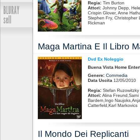
Regia:
Tim Burton
BLURAY
Attori:
Johnny Depp, Hele
Crispin Glover, Anne Hat
sell
Stephen Fry, Christopher 
Rickman
Maga Martina E Il Libro M
Dvd Ex Noleggio
Buena Vista Home Enter
Genere:
Commedia
Data Uscita
12/05/2010
Regia:
Stefan Ruzowitzky
Attori:
Alina Freund,Sami 
Bardem,Ingo Naujoks,Anja
Catterfeld,Karl Markovics
Il Mondo Dei Replicanti