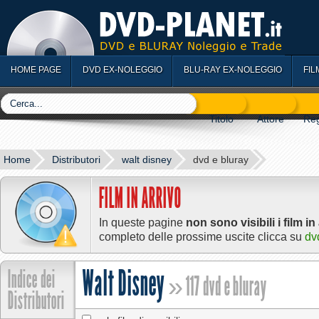
HOME PAGE
DVD EX-NOLEGGIO
BLU-RAY EX-NOLEGGIO
FIL
Home
Distributori
walt disney
dvd e bluray
FILM IN ARRIVO
In queste pagine
non sono visibili i film in
completo delle prossime uscite clicca su
dv
Walt Disney
Indice dei
» 117 dvd e bluray
Distributori