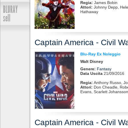
Regia:
James Bobin
BLURAY
Attori:
Johnny Depp, Hele
Hathaway
sell
Captain America - Civil W
Blu-Ray Ex Noleggio
Walt Disney
Genere:
Fantasy
Data Uscita
21/09/2016
Regia:
Anthony Russo, J
Attori:
Don Cheadle, Robe
Evans, Scarlett Johansso
Captain America - Civil W