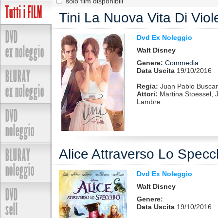
solo film disponibili
Tutti i FILM
Tini La Nuova Vita Di Viol
DVD
Dvd Ex Noleggio
ex noleggio
Walt Disney
Genere:
Commedia
BLURAY
Data Uscita
19/10/2016
ex noleggio
Regia:
Juan Pablo Buscar
Attori:
Martina Stoessel, 
Lambre
DVD
noleggio
BLURAY
Alice Attraverso Lo Specc
noleggio
Dvd Ex Noleggio
Walt Disney
DVD
Genere:
sell
Data Uscita
19/10/2016