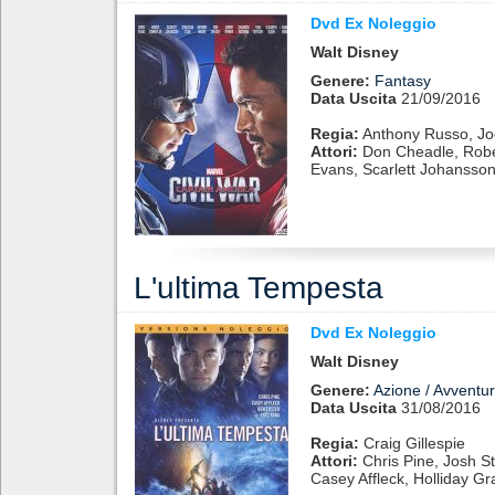
Dvd Ex Noleggio
Walt Disney
Genere:
Fantasy
Data Uscita
21/09/2016
Regia:
Anthony Russo, J
Attori:
Don Cheadle, Robe
Evans, Scarlett Johansso
L'ultima Tempesta
Dvd Ex Noleggio
Walt Disney
Genere:
Azione / Avventu
Data Uscita
31/08/2016
Regia:
Craig Gillespie
Attori:
Chris Pine, Josh St
Casey Affleck, Holliday Gr