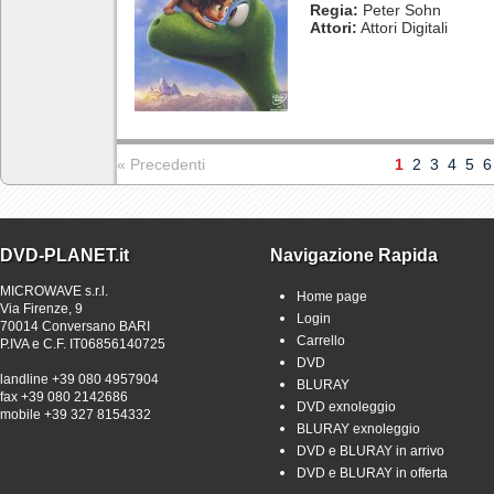
Regia:
Peter Sohn
Attori:
Attori Digitali
« Precedenti
1
2
3
4
5
6
DVD-PLANET.it
Navigazione Rapida
MICROWAVE s.r.l.
Home page
Via Firenze, 9
Login
70014 Conversano BARI
Carrello
P.IVA e C.F. IT06856140725
DVD
landline +39 080 4957904
BLURAY
fax +39 080 2142686
DVD exnoleggio
mobile +39 327 8154332
BLURAY exnoleggio
DVD e BLURAY in arrivo
DVD e BLURAY in offerta