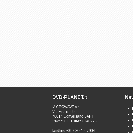
DVD-PLANET.it
Nav
MICROWAVE s.r.l.
Via Firenze, 9
70014 Conversano BARI
P.IVA e C.F. IT06856140725
landline +39 080 4957904