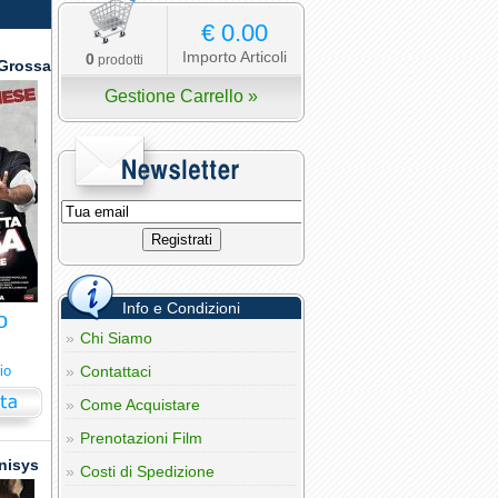
€ 0.00
Importo Articoli
0
prodotti
 Grossa
Gestione Carrello »
Info e Condizioni
o
Chi Siamo
io
Contattaci
Come Acquistare
Prenotazioni Film
nisys
Costi di Spedizione