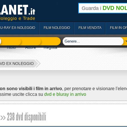
;
DVD NO
Guarda i
LU-RAY EX-NOLEGGIO
FILM NOLEGGIO
FILM VENDITA
FILM IN O
VD EX NOLEGGIO
on sono visibili i film in arrivo
, per prenotare e visionare l'ele
ssime uscite clicca su
dvd e bluray in arrivo
» 238 dvd disponibili