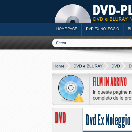
HOME PAGE
DVD EX-NOLEGGIO
B
Home
DVD e BLURAY
DVD
D
FILM IN ARRIVO
In queste pagine
n
completo delle pro
DVD
Dvd Ex Noleggio