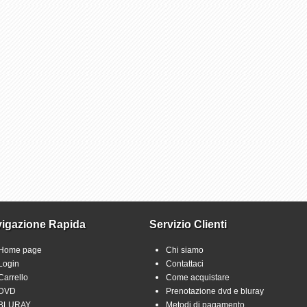
igazione Rapida
Servizio Clienti
Home page
Chi siamo
Login
Contattaci
Carrello
Come acquistare
DVD
Prenotazione dvd e bluray
BLURAY
Metodi di pagamento