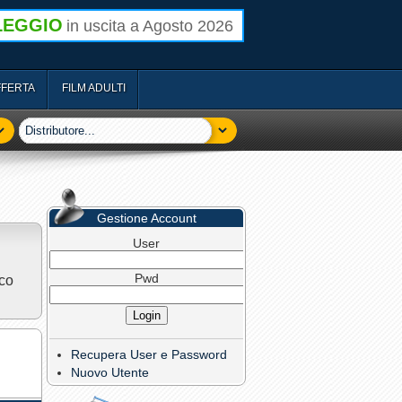
LEGGIO
in uscita a Agosto 2026
FFERTA
FILM ADULTI
Gestione Account
User
Pwd
nco
Recupera User e Password
Nuovo Utente