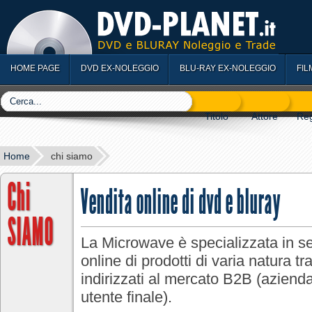
HOME PAGE
DVD EX-NOLEGGIO
BLU-RAY EX-NOLEGGIO
FIL
Home
chi siamo
Chi
Vendita online di dvd e bluray
SIAMO
La Microwave è specializzata in se
online di prodotti di varia natura t
indirizzati al mercato B2B (aziend
utente finale).