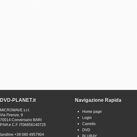
DVD-PLANET.it
Navigazione Rapida
MICROWAVE s.r.l.
Home page
Via Firenze, 9
Login
70014 Conversano BARI
Carrello
P.IVA e C.F. IT06856140725
DVD
landline +39 080 4957904
BLURAY