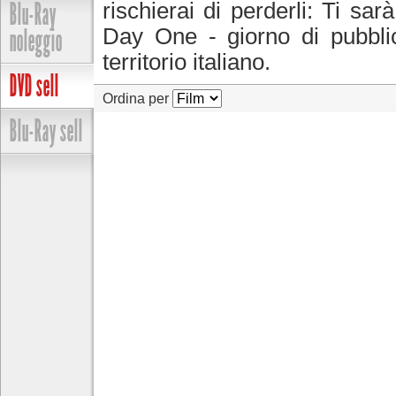
Blu-Ray
rischierai di perderli: Ti sar
noleggio
Day One - giorno di pubblica
territorio italiano.
DVD sell
Ordina per
Blu-Ray sell