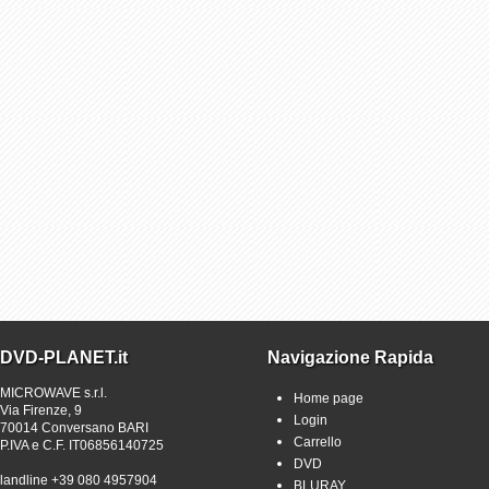
DVD-PLANET.it
Navigazione Rapida
MICROWAVE s.r.l.
Home page
Via Firenze, 9
Login
70014 Conversano BARI
Carrello
P.IVA e C.F. IT06856140725
DVD
landline +39 080 4957904
BLURAY