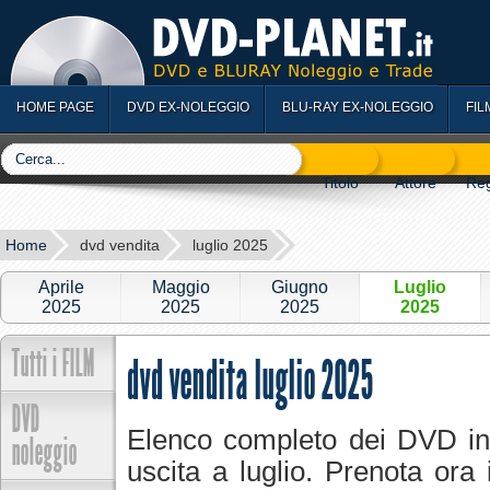
HOME PAGE
DVD EX-NOLEGGIO
BLU-RAY EX-NOLEGGIO
FIL
Home
dvd vendita
luglio 2025
Aprile
Maggio
Giugno
Luglio
2025
2025
2025
2025
Tutti i FILM
dvd vendita luglio 2025
DVD
Elenco completo dei DVD in
noleggio
uscita a luglio. Prenota ora