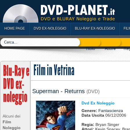
HOME PAGE
DVD EX-NOLEGGIO
BLU-RAY EX-NOLEGGIO
FIL
Film in Vetrina
Blu-Ray e
DVD ex-
noleggio
Superman - Returns
(DVD)
Dvd Ex Noleggio
Genere:
Fantascienza
Data Uscita
06/12/2006
Alcuni dei
Film
Regia:
Bryan Singer
Noleggio
Attori:
Kevin Spacey, Bra