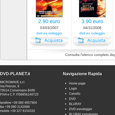
2.90 euro
3.90 euro
03/03/2007
04/11/2008
dvd ex noleggio
dvd ex noleggio
Consulta l'elenco completo deg
DVD-PLANET.it
Navigazione Rapida
MICROWAVE s.r.l.
Home page
Via Firenze, 9
Login
70014 Conversano BARI
Carrello
P.IVA e C.F. IT06856140725
DVD
landline +39 080 4957904
BLURAY
fax +39 080 2142686
DVD exnoleggio
mobile +39 327 8154332
BLURAY exnoleggio