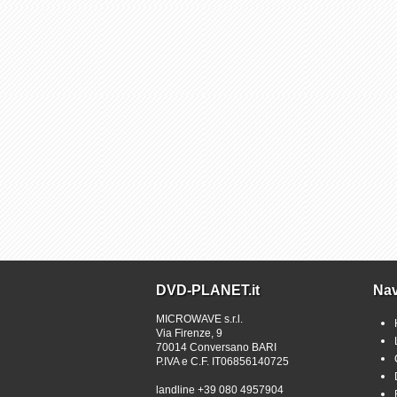
DVD-PLANET.it
Nav
MICROWAVE s.r.l.
Via Firenze, 9
70014 Conversano BARI
P.IVA e C.F. IT06856140725
landline +39 080 4957904