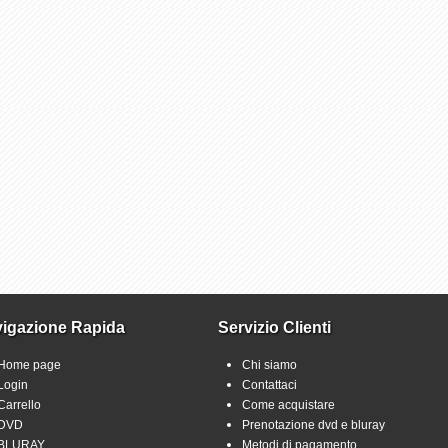
igazione Rapida
Servizio Clienti
Home page
Chi siamo
Login
Contattaci
Carrello
Come acquistare
DVD
Prenotazione dvd e bluray
BLURAY
Metodi di pagamento