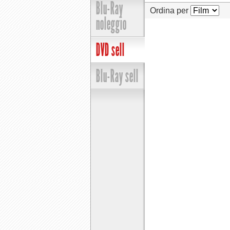
Blu-Ray
Ordina per
noleggio
DVD sell
Blu-Ray sell