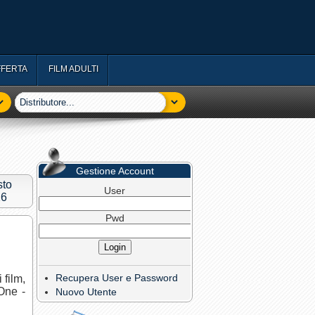
FFERTA
FILM ADULTI
Gestione Account
sto
User
26
Pwd
Recupera User e Password
film,
One -
Nuovo Utente