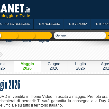
;
LU-RAY EX-NOLEGGIO
FILM NOLEGGIO
FILM VENDITA
FILM IN O
rile
Maggio
Giugno
Luglio
Ago
026
2026
2026
2026
20
ggio 2026
VD in vendita in Home Video in uscita a maggio. Prenota ora i 
schierai di perderli: Ti sarà garantita la consegna alla Day 
ufficiale su tutto il territorio italiano.