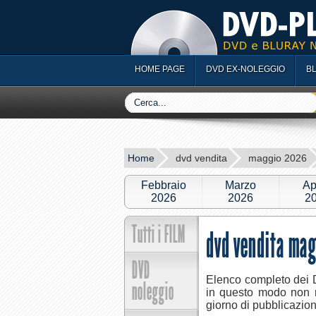
HOME PAGE
DVD EX-NOLEGGIO
B
Home
dvd vendita
maggio 2026
Febbraio
Marzo
Ap
2026
2026
2
Tutti i FILM
dvd vendita ma
DVD
Elenco completo dei D
noleggio
in questo modo non ri
giorno di pubblicazione 