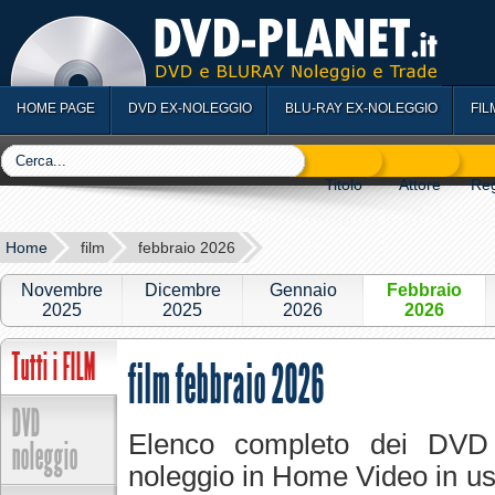
HOME PAGE
DVD EX-NOLEGGIO
BLU-RAY EX-NOLEGGIO
FIL
Home
film
febbraio 2026
Novembre
Dicembre
Gennaio
Febbraio
2025
2025
2026
2026
Tutti i FILM
film febbraio 2026
DVD
Elenco completo dei DVD
noleggio
noleggio in Home Video in usc