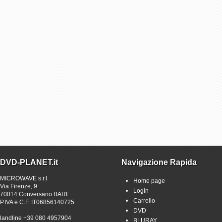
DVD-PLANET.it
Navigazione Rapida
MICROWAVE s.r.l.
Home page
Via Firenze, 9
Login
70014 Conversano BARI
Carrello
P.IVA e C.F. IT06856140725
DVD
landline +39 080 4957904
BLURAY