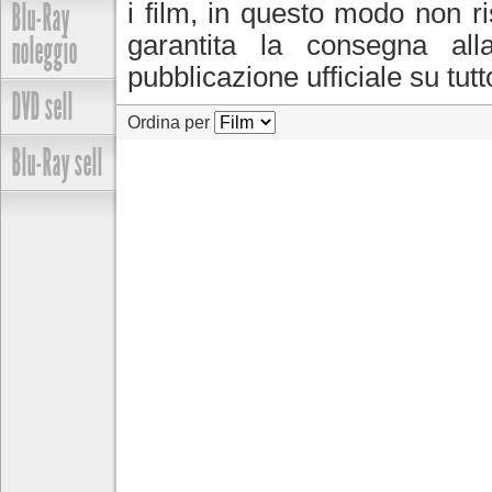
Blu-Ray
i film, in questo modo non ris
noleggio
garantita la consegna a
pubblicazione ufficiale su tutto 
DVD sell
Ordina per
Blu-Ray sell