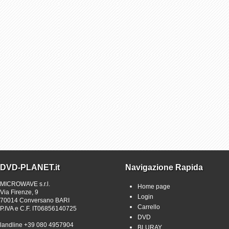
DVD-PLANET.it
Navigazione Rapida
MICROWAVE s.r.l.
Home page
Via Firenze, 9
Login
70014 Conversano BARI
Carrello
P.IVA e C.F. IT06856140725
DVD
landline +39 080 4957904
BLURAY