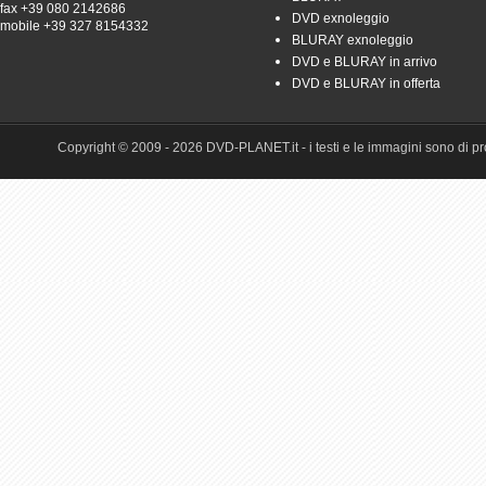
fax +39 080 2142686
DVD exnoleggio
mobile +39 327 8154332
BLURAY exnoleggio
DVD e BLURAY in arrivo
DVD e BLURAY in offerta
Copyright © 2009 - 2026 DVD-PLANET.it - i testi e le immagini sono di pro